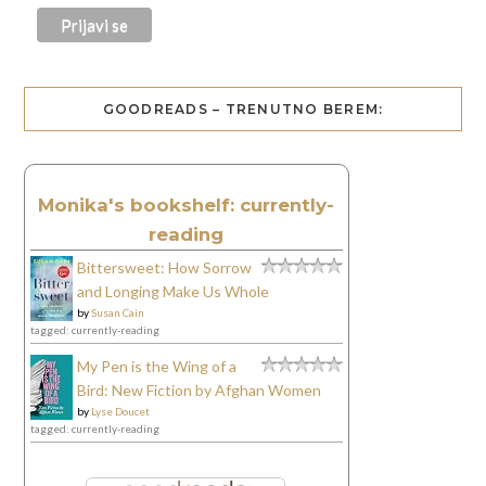
GOODREADS – TRENUTNO BEREM:
Monika's bookshelf: currently-
reading
Bittersweet: How Sorrow
and Longing Make Us Whole
by
Susan Cain
tagged: currently-reading
My Pen is the Wing of a
Bird: New Fiction by Afghan Women
by
Lyse Doucet
tagged: currently-reading