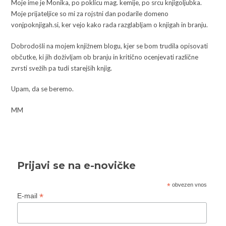
Moje ime je Monika, po poklicu mag. kemije, po srcu knjigoljubka.
Moje prijateljice so mi za rojstni dan podarile domeno
vonjpoknjigah.si, ker vejo kako rada razglabljam o knjigah in branju.
Dobrodošli na mojem knjižnem blogu, kjer se bom trudila opisovati
občutke, ki jih doživljam ob branju in kritično ocenjevati različne
zvrsti svežih pa tudi starejših knjig.
Upam, da se beremo.
MM
Prijavi se na e-novičke
*
obvezen vnos
*
E-mail