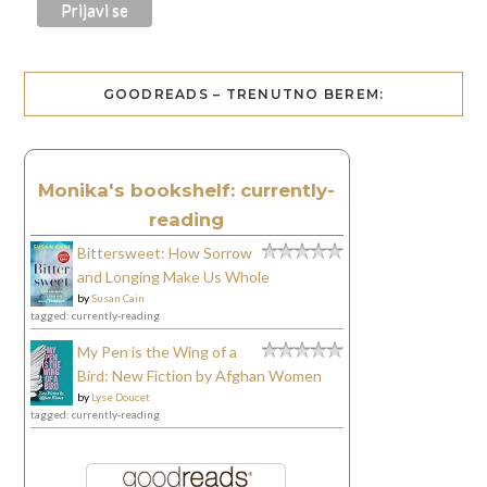
GOODREADS – TRENUTNO BEREM:
Monika's bookshelf: currently-
reading
Bittersweet: How Sorrow
and Longing Make Us Whole
by
Susan Cain
tagged: currently-reading
My Pen is the Wing of a
Bird: New Fiction by Afghan Women
by
Lyse Doucet
tagged: currently-reading