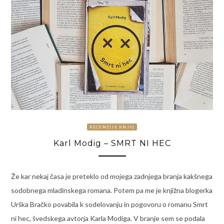
RECENZIJE KNJIG
Karl Modig – SMRT NI HEC
Že kar nekaj časa je preteklo od mojega zadnjega branja kakšnega
sodobnega mladinskega romana. Potem pa me je knjižna blogerka
Urška Bračko povabila k sodelovanju in pogovoru o romanu Smrt
ni hec, švedskega avtorja Karla Modiga. V branje sem se podala