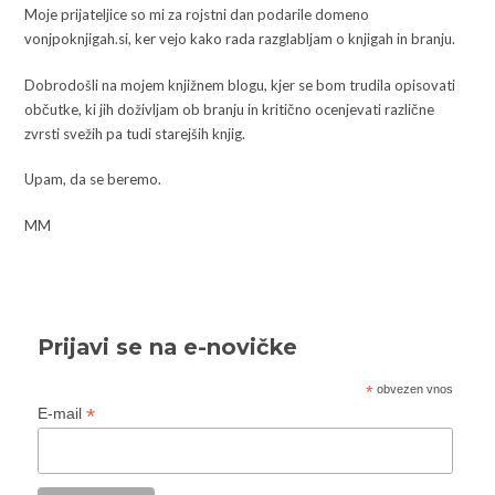
Moje prijateljice so mi za rojstni dan podarile domeno
vonjpoknjigah.si, ker vejo kako rada razglabljam o knjigah in branju.
Dobrodošli na mojem knjižnem blogu, kjer se bom trudila opisovati
občutke, ki jih doživljam ob branju in kritično ocenjevati različne
zvrsti svežih pa tudi starejših knjig.
Upam, da se beremo.
MM
Prijavi se na e-novičke
*
obvezen vnos
*
E-mail