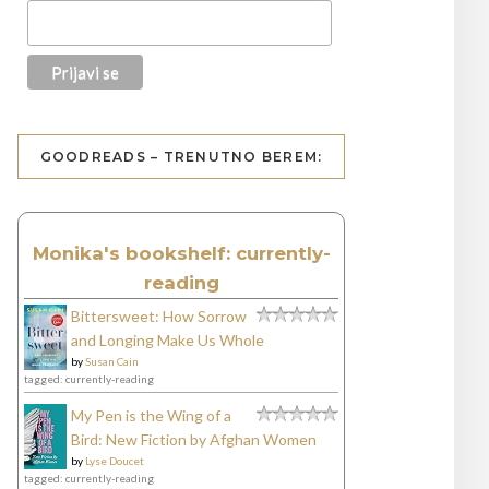
GOODREADS – TRENUTNO BEREM:
Monika's bookshelf: currently-
reading
Bittersweet: How Sorrow
and Longing Make Us Whole
by
Susan Cain
tagged: currently-reading
My Pen is the Wing of a
Bird: New Fiction by Afghan Women
by
Lyse Doucet
tagged: currently-reading