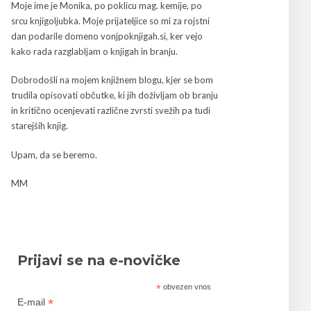
Moje ime je Monika, po poklicu mag. kemije, po
srcu knjigoljubka. Moje prijateljice so mi za rojstni
dan podarile domeno vonjpoknjigah.si, ker vejo
kako rada razglabljam o knjigah in branju.
Dobrodošli na mojem knjižnem blogu, kjer se bom
trudila opisovati občutke, ki jih doživljam ob branju
in kritično ocenjevati različne zvrsti svežih pa tudi
starejših knjig.
Upam, da se beremo.
MM
Prijavi se na e-novičke
*
obvezen vnos
*
E-mail