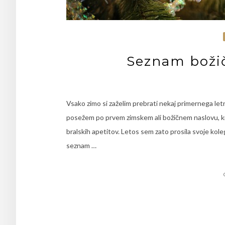
Seznam boži
Vsako zimo si zaželim prebrati nekaj primernega le
posežem po prvem zimskem ali božičnem naslovu, ki 
bralskih apetitov. Letos sem zato prosila svoje kole
seznam …