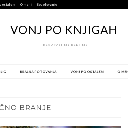
o ostalem
O meni
Sodelovanje
VONJ PO KNJIGAH
I READ PAST MY BEDTIME
NJIG
BRALNA POTOVANJA
VONJ PO OSTALEM
O MEN
ČNO BRANJE