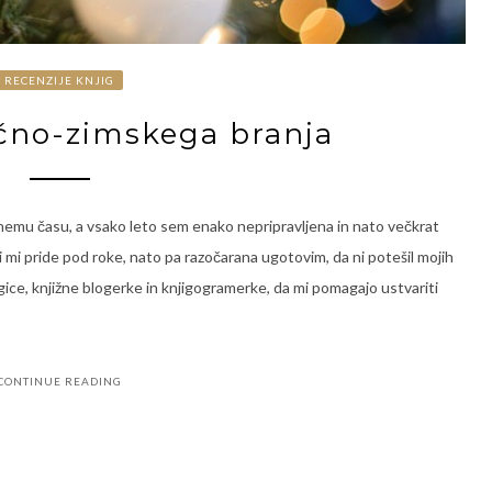
RECENZIJE KNJIG
čno-zimskega branja
tnemu času, a vsako leto sem enako nepripravljena in nato večkrat
mi pride pod roke, nato pa razočarana ugotovim, da ni potešil mojih
gice, knjižne blogerke in knjigogramerke, da mi pomagajo ustvariti
CONTINUE READING