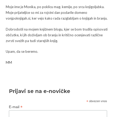
Moje ime je Monika, po poklicu mag. kemije, po srcu knjigoljubka.
Moje prijateljice so mi za rojstni dan podarile domeno
vonjpoknjigah.si, ker vejo kako rada razglabljam o knjigah in branju.
Dobrodošli na mojem knjižnem blogu, kjer se bom trudila opisovati
občutke, ki jih doživljam ob branju in kritično ocenjevati različne
zvrsti svežih pa tudi starejših knjig.
Upam, da se beremo.
MM
Prijavi se na e-novičke
*
obvezen vnos
*
E-mail