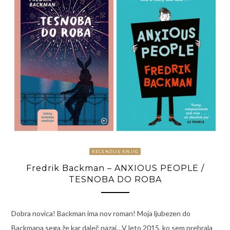
RECENZIJE KNJIG
Fredrik Backman – ANXIOUS PEOPLE /
TESNOBA DO ROBA
Dobra novica! Backman ima nov roman! Moja ljubezen do
Backmana sega že kar daleč nazaj…V leto 2015, ko sem prebrala