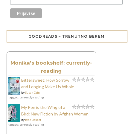
GOODREADS – TRENUTNO BEREM:
Monika's bookshelf: currently-
reading
Bittersweet: How Sorrow
and Longing Make Us Whole
by
Susan Cain
tagged: currently-reading
My Pen is the Wing of a
Bird: New Fiction by Afghan Women
by
Lyse Doucet
tagged: currently-reading