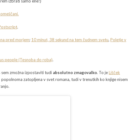
orem izbrati samo ene!)
omeščani.
Postscript
.
ana pred morjem
;
10 minut, 38 sekund na tem čudnem svetu
,
Poletje v
us people (Tesnoba do roba)
.
s sem zmožna izpostaviti tudi
absolutno zmagovalko
. To je
Lišček
la popolnoma zatopljena v svet romana, tudi v trenutkih ko knjige nisem
ranjo.