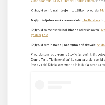
Gospodar muh
,
Mileva Einstein: Teorija žalosti
. (Ne m
Knjiga, ki sem jo
najhitreje in z užitkom
prebrala:
Mal
Najljubša ljubezenska romana
leta:
The flatshare
in
Knjige, ki so me pustile bolj
hladne
od pričakovanj:
Iv
gostilni
,
Less
.
Knjiga, ki sem jo
najbolj nestrpno pričakovala
:
Anxio
Prebrala sem res ogromno število izvrstnih knjig. Leto
Donne Tartt. Tistih nekaj dni, ko sem ga brala, sem bi
imela v roki. Dihala sem zgodbo in jo čutila, stran za st