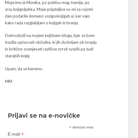
Moje ime je Monika, po poklicu mag. kemije, po
srcu knjigoljubka. Moje prijateljice so mi za rojstni
dan podarile domeno vonjpoknjigah.si, ker vejo
kako rada razglabljam o knjigah in branju.
Dobrodošli na mojem knjižnem blogu, kjer se bom
trudila opisovati občutke, ki jih doživljam ob branju
in kritično ocenjevati različne zvrsti svežih pa tudi
starejših knjig.
Upam, da se beremo.
MM
Prijavi se na e-novičke
*
obvezen vnos
*
E-mail