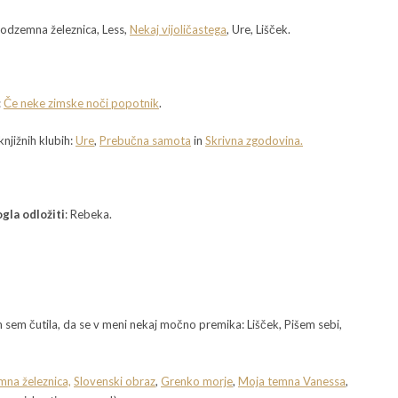
odzemna železnica, Less,
Nekaj vijoličastega
, Ure, Lišček.
:
Če neke zimske noči popotnik
.
knjižnih klubih:
Ure
,
Prebučna samota
in
Skrivna zgodovina.
gla odložiti
: Rebeka.
h sem čutila, da se v meni nekaj močno premika: Lišček, Pišem sebi,
na železnica,
Slovenski obraz
,
Grenko morje
,
Moja temna Vanessa
,