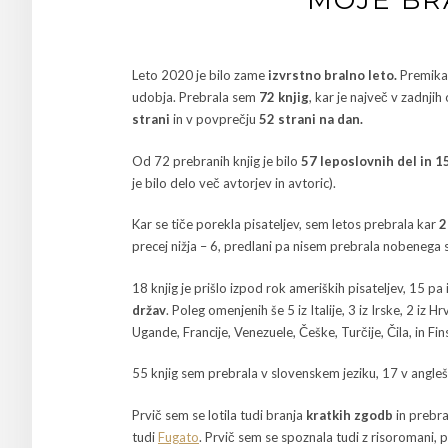
Leto 2020 je bilo zame
izvrstno bralno leto.
Premikal
udobja. Prebrala sem
72 knjig
, kar je največ v zadnji
strani
in v povprečju
52 strani na dan.
Od 72 prebranih knjig je bilo
57 leposlovnih del in 
je bilo delo več avtorjev in avtoric).
Kar se tiče porekla pisateljev, sem letos prebrala kar
2
precej nižja – 6, predlani pa nisem prebrala nobenega 
18 knjig je prišlo izpod rok ameriških pisateljev, 15 p
držav
. Poleg omenjenih še 5 iz Italije, 3 iz Irske, 2 iz 
Ugande, Francije, Venezuele, Češke, Turčije, Čila, in Fin
55 knjig sem prebrala v slovenskem jeziku, 17 v angle
Prvič sem se lotila tudi branja
kratkih zgodb
in prebral
tudi
Fugato
. Prvič sem se spoznala tudi z risoromani,