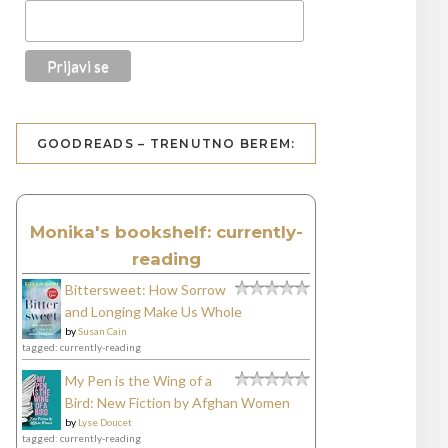
GOODREADS – TRENUTNO BEREM:
Monika's bookshelf: currently-
reading
Bittersweet: How Sorrow
and Longing Make Us Whole
by
Susan Cain
tagged: currently-reading
My Pen is the Wing of a
Bird: New Fiction by Afghan Women
by
Lyse Doucet
tagged: currently-reading