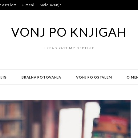
o ostalem
O meni
Sodelovanje
VONJ PO KNJIGAH
I READ PAST MY BEDTIME
NJIG
BRALNA POTOVANJA
VONJ PO OSTALEM
O MEN