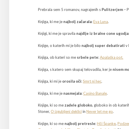
Prebrala sem 5 romanov, nagrajenih s
Pulitzerjem
– P
Knjiga, ki me je
najbolj začarala
:
Eva Luna
.
Knjigi, ki me je spravila
najdlje iz bralne cone ugodja
Knjige, o katerih mi je bilo
najbolj super debatirati
v 
Knjiga, ob kateri so me
srbele pete
:
Apalaška pot.
Knjiga, s katero sem skupaj telovadila, ker je
nisem mo
Knjiga, ki mi je
orosila oči
:
Smrt ni hec
.
Knjiga, ki me je
nasmejala
:
Casino Banale
.
Knjige, ki so me
zadele globoko
, globoko in ob kateri
Stoner,
O izgubljeni deklici
in
Never let me go
.
Knjige, ki so me
najbolj
pretresle
:
Hči Španke
,
Podzem