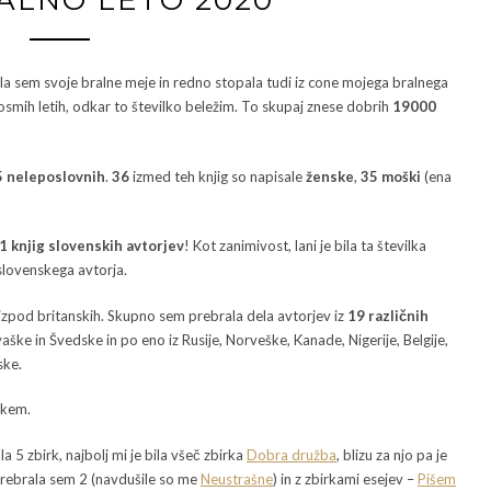
a sem svoje bralne meje in redno stopala tudi iz cone mojega bralnega
h osmih letih, odkar to številko beležim. To skupaj znese dobrih
19000
15 neleposlovnih
.
36
izmed teh knjig so napisale
ženske
,
35 moški
(ena
1 knjig slovenskih avtorjev
! Kot zanimivost, lani je bila ta številka
slovenskega avtorja.
a izpod britanskih. Skupno sem prebrala dela avtorjev iz
19 različnih
Hrvaške in Švedske in po eno iz Rusije, Norveške, Kanade, Nigerije, Belgije,
ske.
škem.
a 5 zbirk, najbolj mi je bila všeč zbirka
Dobra družba
, blizu za njo pa je
 prebrala sem 2 (navdušile so me
Neustrašne
) in z zbirkami esejev –
Pišem