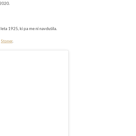
 2020.
 leta 1925, ki pa me ni navdušila.
n
Stoner
.