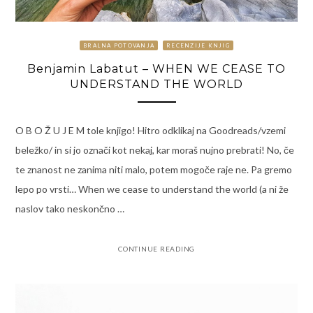
BRALNA POTOVANJA
RECENZIJE KNJIG
Benjamin Labatut – WHEN WE CEASE TO
UNDERSTAND THE WORLD
O B O Ž U J E M tole knjigo! Hitro odklikaj na Goodreads/vzemi
beležko/ in si jo označi kot nekaj, kar moraš nujno prebrati! No, če
te znanost ne zanima niti malo, potem mogoče raje ne. Pa gremo
lepo po vrsti… When we cease to understand the world (a ni že
naslov tako neskončno …
CONTINUE READING