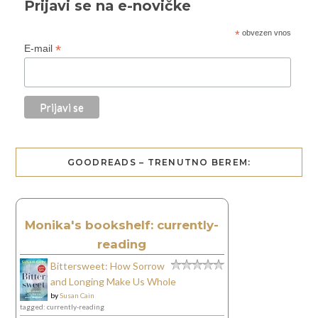
Prijavi se na e-novičke
*
obvezen vnos
*
E-mail
GOODREADS – TRENUTNO BEREM:
Monika's bookshelf: currently-
reading
Bittersweet: How Sorrow
and Longing Make Us Whole
by
Susan Cain
tagged: currently-reading