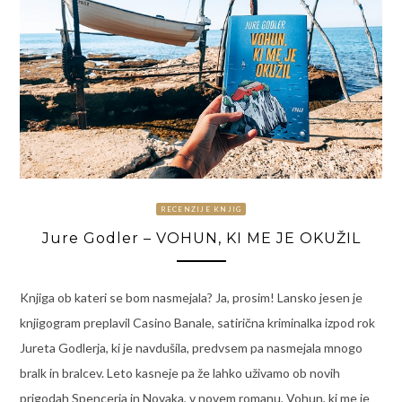
RECENZIJE KNJIG
Jure Godler – VOHUN, KI ME JE OKUŽIL
Knjiga ob kateri se bom nasmejala? Ja, prosim! Lansko jesen je
knjigogram preplavil Casino Banale, satirična kriminalka izpod rok
Jureta Godlerja, ki je navdušila, predvsem pa nasmejala mnogo
bralk in bralcev. Leto kasneje pa že lahko uživamo ob novih
prigodah Spencerja in Novaka, v novem romanu, Vohun, ki me je