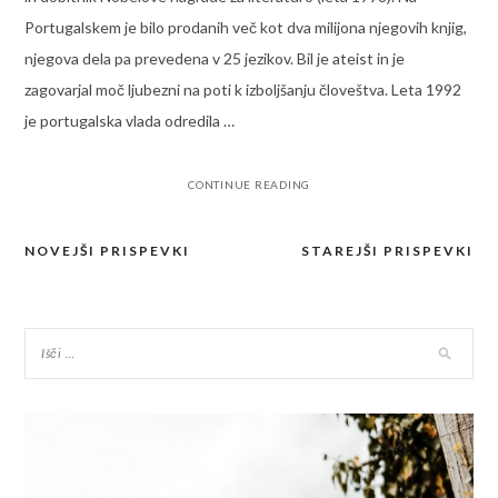
Portugalskem je bilo prodanih več kot dva milijona njegovih knjig,
njegova dela pa prevedena v 25 jezikov. Bil je ateist in je
zagovarjal moč ljubezni na poti k izboljšanju človeštva. Leta 1992
je portugalska vlada odredila …
CONTINUE READING
NOVEJŠI PRISPEVKI
STAREJŠI PRISPEVKI
Navigacija
prispevkov