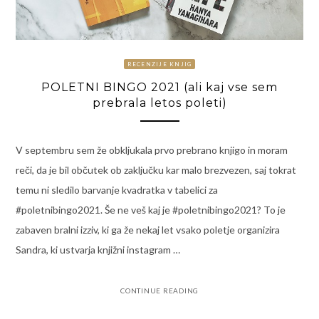
RECENZIJE KNJIG
POLETNI BINGO 2021 (ali kaj vse sem
prebrala letos poleti)
V septembru sem že obkljukala prvo prebrano knjigo in moram
reči, da je bil občutek ob zaključku kar malo brezvezen, saj tokrat
temu ni sledilo barvanje kvadratka v tabelici za
#poletnibingo2021. Še ne veš kaj je #poletnibingo2021? To je
zabaven bralni izziv, ki ga že nekaj let vsako poletje organizira
Sandra, ki ustvarja knjižni instagram …
CONTINUE READING