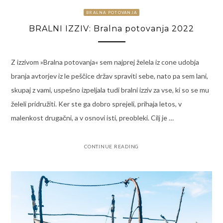
BRALNA POTOVANJA
BRALNI IZZIV: Bralna potovanja 2022
Z izzivom »Bralna potovanja« sem najprej želela iz cone udobja
branja avtorjev iz le peščice držav spraviti sebe, nato pa sem lani,
skupaj z vami, uspešno izpeljala tudi bralni izziv za vse, ki so se mu
želeli pridružiti. Ker ste ga dobro sprejeli, prihaja letos, v
malenkost drugačni, a v osnovi isti, preobleki. Cilj je …
CONTINUE READING